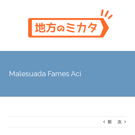
Skip
to
content
Malesuada Fames Aci
前
次