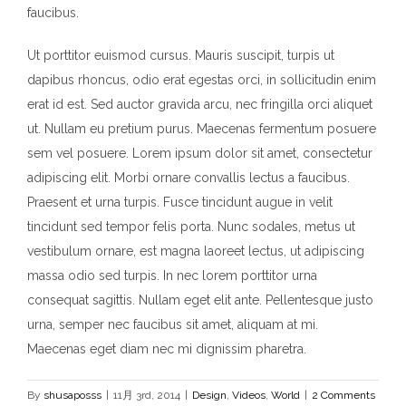
faucibus.
Ut porttitor euismod cursus. Mauris suscipit, turpis ut
dapibus rhoncus, odio erat egestas orci, in sollicitudin enim
erat id est. Sed auctor gravida arcu, nec fringilla orci aliquet
ut. Nullam eu pretium purus. Maecenas fermentum posuere
sem vel posuere. Lorem ipsum dolor sit amet, consectetur
adipiscing elit. Morbi ornare convallis lectus a faucibus.
Praesent et urna turpis. Fusce tincidunt augue in velit
tincidunt sed tempor felis porta. Nunc sodales, metus ut
vestibulum ornare, est magna laoreet lectus, ut adipiscing
massa odio sed turpis. In nec lorem porttitor urna
consequat sagittis. Nullam eget elit ante. Pellentesque justo
urna, semper nec faucibus sit amet, aliquam at mi.
Maecenas eget diam nec mi dignissim pharetra.
By
shusaposss
|
11月 3rd, 2014
|
Design
,
Videos
,
World
|
2 Comments