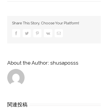
Share This Story, Choose Your Platform!
Facebook
Twitter
Pinterest
Vk
電
子
メ
ー
ル
About the Author:
shusaposss
関連投稿