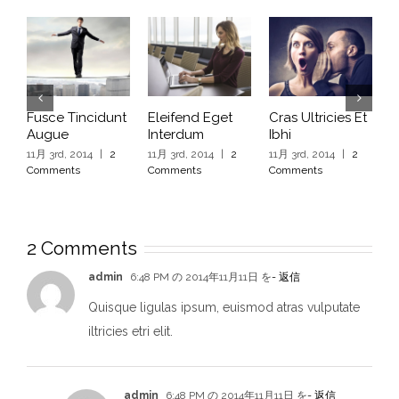
Fusce Tincidunt
Eleifend Eget
Cras Ultricies Et
F
Augue
Interdum
Ibhi
A
11月 3rd, 2014
|
2
11月 3rd, 2014
|
2
11月 3rd, 2014
|
2
1
Comments
Comments
Comments
C
2 Comments
admin
6:48 PM の 2014年11月11日 を
- 返信
Quisque ligulas ipsum, euismod atras vulputate
iltricies etri elit.
admin
6:48 PM の 2014年11月11日 を
- 返信