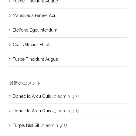
Fusce Tincidunt Augue
Malesuada Fames Aci
Eleifend Eget Interdum
Cras Ultricies Et Ibhi
Fusce Tincidunt Augue
最近のコメント
Donec Id Arcu Quis
に
admin
より
Donec Id Arcu Quis
に
admin
より
Turpis Nisl Sit
に
admin
より