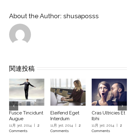
About the Author:
shusaposss
関連投稿
Fusce Tincidunt
Eleifend Eget
Cras Ultricies Et
F
Augue
Interdum
Ibhi
A
11月 3rd, 2014
|
2
11月 3rd, 2014
|
2
11月 3rd, 2014
|
2
1
Comments
Comments
Comments
C