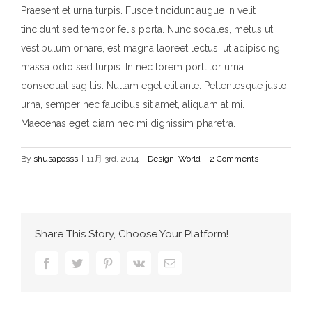
Praesent et urna turpis. Fusce tincidunt augue in velit
tincidunt sed tempor felis porta. Nunc sodales, metus ut
vestibulum ornare, est magna laoreet lectus, ut adipiscing
massa odio sed turpis. In nec lorem porttitor urna
consequat sagittis. Nullam eget elit ante. Pellentesque justo
urna, semper nec faucibus sit amet, aliquam at mi.
Maecenas eget diam nec mi dignissim pharetra.
By
shusaposss
|
11月 3rd, 2014
|
Design
,
World
|
2 Comments
Share This Story, Choose Your Platform!
Facebook
Twitter
Pinterest
Vk
電
子
メ
ー
ル