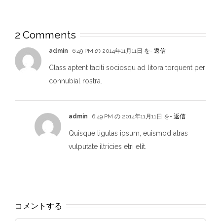
2 Comments
admin
6:49 PM の 2014年11月11日 を
- 返信
Class aptent taciti sociosqu ad litora torquent per
connubial rostra.
admin
6:49 PM の 2014年11月11日 を
- 返信
Quisque ligulas ipsum, euismod atras
vulputate iltricies etri elit.
コメントする