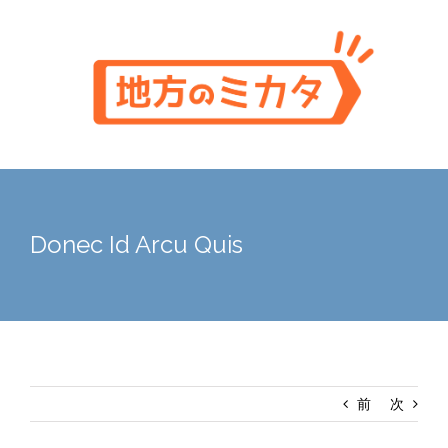
Skip
to
content
Donec Id Arcu Quis
前
次